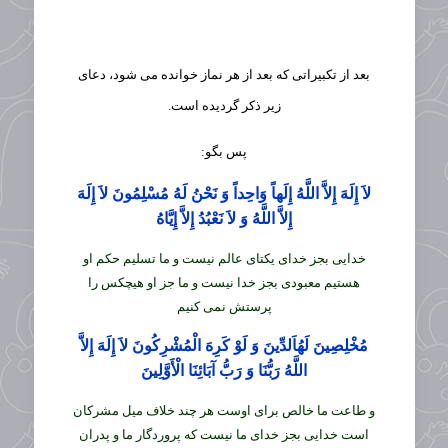
بعد از تکبیراتی که بعد از هر نماز خوانده می شود، دعای
زیر ذکر گردیده است.
پس بگو:
لاَ إِلَهَ إِلاَّ اللَّهُ إِلَهاً وَاحِداً وَ نَحْنُ لَهُ مُسْلِمُونَ لاَ إِلَهَ
إِلاَّ اللَّهُ وَ لاَ نَعْبُدُ إِلاَّ إِيَّاهُ‏
خدايى بجز خداى يكتاى عالم نيست و ما تسليم حكم او
هستيم معبودى بجز خدا نيست و ما جز او هيچكس را
پرستش نمى‏ كنيم
مُخْلِصِينَ لَهُ‏اَلدِّينَ وَ لَوْ كَرِهَ الْمُشْرِكُونَ لاَ إِلَهَ إِلاَّ
اللَّهُ رَبُّنَا وَ رَبُّ آبَائِنَا الْأَوَّلِينَ‏
و طاعت ما خالص براى اوست هر چند خلاف ميل مشركان
است خدايى بجز خداى ما نيست كه پروردگار ما و پدران