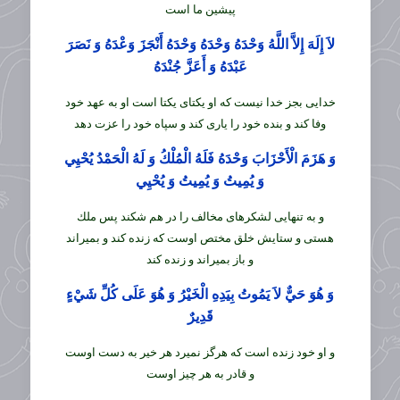
پيشين ما است
لاَ إِلَهَ إِلاَّ اللَّهُ وَحْدَهُ وَحْدَهُ وَحْدَهُ أَنْجَزَ وَعْدَهُ وَ نَصَرَ
عَبْدَهُ وَ أَعَزَّ جُنْدَهُ‏
خدايى بجز خدا نيست كه او يكتاى يكتا است او به عهد خود
وفا كند و بنده خود را يارى كند و سپاه خود را عزت دهد
وَ هَزَمَ الْأَحْزَابَ وَحْدَهُ فَلَهُ الْمُلْكُ وَ لَهُ الْحَمْدُ يُحْيِي
وَ يُمِيتُ وَ يُمِيتُ وَ يُحْيِي‏
و به تنهايى لشكرهاى مخالف را در هم شكند پس ملك
هستى و ستايش خلق مختص اوست كه زنده كند و بميراند
و باز بميراند و زنده كند
وَ هُوَ حَيٌّ لاَ يَمُوتُ بِيَدِهِ الْخَيْرُ وَ هُوَ عَلَى كُلِّ شَيْ‏ءٍ
قَدِيرٌ
و او خود زنده است كه هرگز نميرد هر خير به دست اوست
و قادر به هر چيز اوست